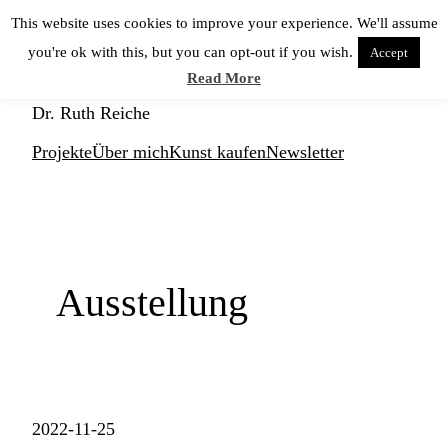
Zum
This website uses cookies to improve your experience. We'll assume
Inhalt
you're ok with this, but you can opt-out if you wish.
Accept
springen
KUNSTNERD
Read More
Dr. Ruth Reiche
Projekte
Über mich
Kunst kaufen
Newsletter
Ausstellung
2022-11-25