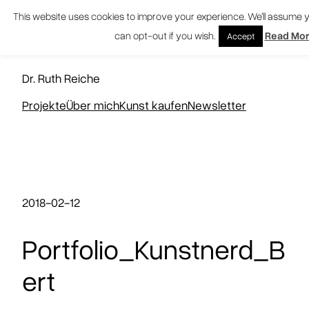
Zum
This website uses cookies to improve your experience. We'll assume yo
Inhalt
can opt-out if you wish.
Read Mo
Accept
springen
KUNSTNERD
Dr. Ruth Reiche
Projekte
Über mich
Kunst kaufen
Newsletter
2018-02-12
Portfolio_Kunstnerd_B
ert