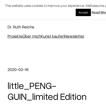
Zum
This website uses cookies to improve your experience. We'll assume yo
Inhalt
Read Mo
Accept
springen
KUNSTNERD
Dr. Ruth Reiche
Projekte
Über mich
Kunst kaufen
Newsletter
2020-02-16
little_PENG-
GUIN_limited Edition