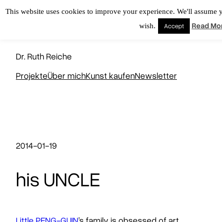
Zum
This website uses cookies to improve your experience. We'll assume yo
Inhalt
Read Mo
wish.
Accept
springen
KUNSTNERD
Dr. Ruth Reiche
Projekte
Über mich
Kunst kaufen
Newsletter
2014-01-19
his UNCLE
Little PENG-GUIN
’s family is obsessed of art