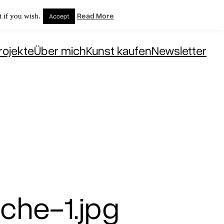
Read More
 if you wish.
Accept
rojekte
Über mich
Kunst kaufen
Newsletter
che-1.jpg