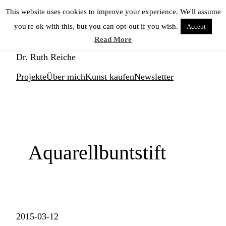
Zum
This website uses cookies to improve your experience. We'll assume
Inhalt
you're ok with this, but you can opt-out if you wish.
Accept
springen
KUNSTNERD
Read More
Dr. Ruth Reiche
Projekte
Über mich
Kunst kaufen
Newsletter
Aquarellbuntstift
2015-03-12