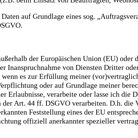
(z.B. beim Einsatz von Beauftragten, Webhoste
n Daten auf Grundlage eines sog. „Auftragsver
8 DSGVO.
. außerhalb der Europäischen Union (EU) oder
er Inanspruchnahme von Diensten Dritter ode
r, wenn es zur Erfüllung meiner (vor)vertraglic
Verpflichtung oder auf Grundlage meiner berech
her Erlaubnisse, verarbeite oder lasse ich die 
der Art. 44 ff. DSGVO verarbeiten. D.h. die V
nerkannten Feststellung eines der EU entsprech
htung offiziell anerkannter spezieller vertra