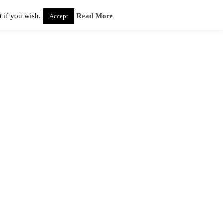
 if you wish.
Read More
Accept
Projekte
Über mich
Kunst kaufen
Newsletter