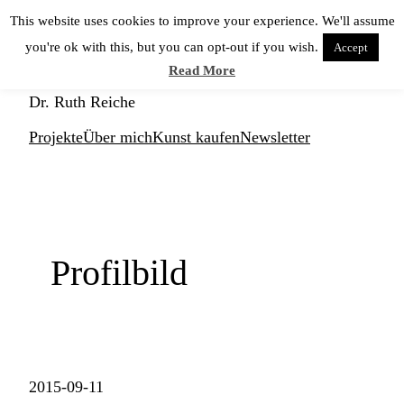
Zum
This website uses cookies to improve your experience. We'll assume
Inhalt
you're ok with this, but you can opt-out if you wish.
Accept
springen
KUNSTNERD
Read More
Dr. Ruth Reiche
Projekte
Über mich
Kunst kaufen
Newsletter
Profilbild
2015-09-11