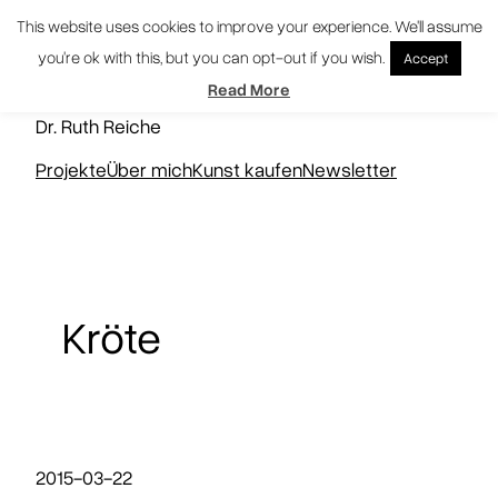
Zum
This website uses cookies to improve your experience. We'll assume
Inhalt
you're ok with this, but you can opt-out if you wish.
Accept
springen
KUNSTNERD
Read More
Dr. Ruth Reiche
Projekte
Über mich
Kunst kaufen
Newsletter
Kröte
2015-03-22