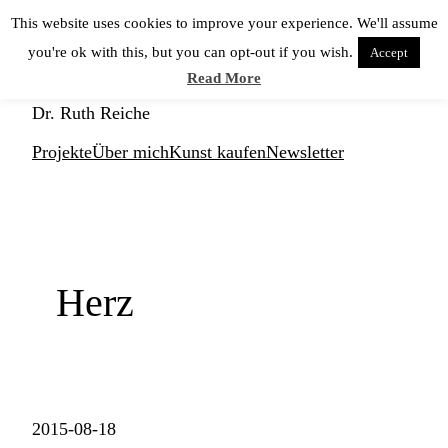
Zum
This website uses cookies to improve your experience. We'll assume
Inhalt
you're ok with this, but you can opt-out if you wish.
Accept
springen
KUNSTNERD
Read More
Dr. Ruth Reiche
Projekte
Über mich
Kunst kaufen
Newsletter
Herz
2015-08-18