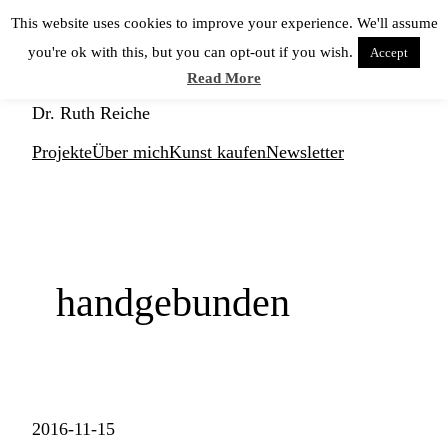
Zum
This website uses cookies to improve your experience. We'll assume
Inhalt
you're ok with this, but you can opt-out if you wish.
Accept
springen
KUNSTNERD
Read More
Dr. Ruth Reiche
Projekte
Über mich
Kunst kaufen
Newsletter
handgebunden
2016-11-15