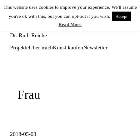
Zum
This website uses cookies to improve your experience. We'll assume
Inhalt
you're ok with this, but you can opt-out if you wish.
Accept
springen
KUNSTNERD
Read More
Dr. Ruth Reiche
Projekte
Über mich
Kunst kaufen
Newsletter
Frau
2018-05-03